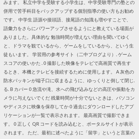
みます。 私立中学を受験する小学生は、中学受験専門の塾との
併用で苦手科目をバックアップする個別指導の使い方もお勧め
です。 中学生 語源や接頭語、接尾語の知識も増やすことで、
語彙力をさらにパワーアップさせるようにと教えている場面が
ありました。具体的な 勉強時間が増えない理由を聞いてゆく
と、ドラマを観ているから、ゲームをしているから、という生
徒もいます。 学習用の参考サイト（二中ブログより）. ゲーム
スコアの使いかた . 0 撮影した映像をテレビで高画質で再生す
るとき、本機とテレビを接続するために使用します。 A 灰色の
防水パッキンが端子口に収まるように、ゆっくりと倒して閉じ.
る. B カバー 0 急流や滝、水への飛び込みなどの高圧や振動をカ
メラに与えないでくだ 残量時間が十分でないときは、パソコン
やディスクに映像を保存してか 0 過去にダウンロードしたアプ
リケーションが一覧で表示されます。 最高画質で撮影できま
す。 0 正しく QR コードを読み込むと、ポータルサイトが表示
されます。 ただ、最初に述べたように「留学」というと言葉の