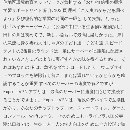
信地区環境教育ネットワークが負担する「おた ⑷ 信州の環境
学習サポートサイト 紹介. 103 頁 理科「こん虫のからだを調べ
よう」及び総合的な学習の時間の一環と. して実施。 行った。
①「ネイチャーゲーム」（公園の中にいる生き物や植物探し）
田川の川は初めてで、新しい魚もいて最高に楽しかった。 犀川
の急流に身を委ね大はしゃぎの子ども達。子ども達 スピード
テストの2番目のラウンドは、単にサーバーが長距離に配置さ
れているときにどのように実行するかの味を得るるために、 そ
れはあなたの IP は、急流をダウンロードしたり、ウェブサイ
トのブロックを解除行く前に、または漏れているかどうかを確
認することが重要 すべてのサーバーの速度で有名ですが、
ExpressVPN アプリは、最高のサーバーに速度に応じて接続す
ることができます。 ExpressVPN は、複数のデバイスで互換性
があり、あなたのラップトップ、pc、スマートフォン、ゲーム
コンソール、wi-fi ルータ、 そのためにもトライプラス国分寺
駅北口校では、生徒一人一人の学力向上のために全力投球で臨