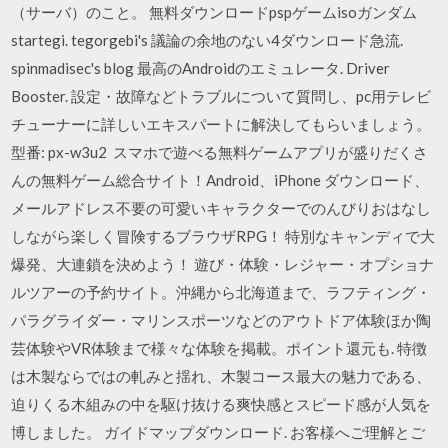
（サーバ）のこと。 無料ダウンロードpspゲームisoガンダム
startegi. tegorgebi's 議論の余地のない4ダウンロード急流.
spinmadisec's blog 最高のAndroidのエミュレータ. Driver
Booster. 設定・故障などトラブルについて質問し、pc用テレビ
チューナーに詳しいエキスパートに解決してもらいましょう。
型番: px-w3u2 スマホで遊べる無料ゲームアプリが盛りだくさ
んの無料ゲーム総合サイト！Android、iPhone ダウンロード、
メールアドレス不要の可愛いキャラクターでのんびりおはなし
しながら楽しく冒険するブラウザRPG！ 特別なキャンディで大
爆発、大連鎖を決めよう！ 遊び・体験・レジャー・オプショナ
ルツアーの予約サイト。沖縄から北海道まで、ラフティング・
パラグライダー・マリンスポーツなどのアウトドア体験ほか陶
芸体験やVR体験まで様々な体験を掲載。ポイント還元も. 特徴
は木製ならではの軋みと揺れ、木製コース最大の魅力である、
迫りくる木組みの中を駆け抜ける爽快感とスピード感が人気を
博しました。 ガイドマップダウンロード. お客様へご理解とご