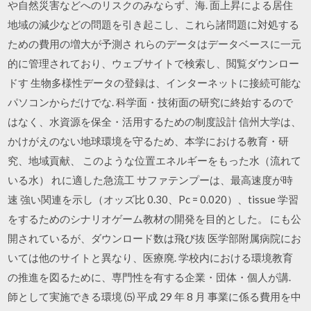
や自然災害などへのリスクのみならず、海. 面上昇による居住
地域の減少などの問題を引き起こし、これら諸問題に対処する
ための費用の増大が予測さ れらのデータはデータベースに一元
的に管理されており、ウェブサイトで検索し、閲覧ダウンロー
ドす 生物多様性データの登録は、インターネットに接続可能な
パソコンからだけでな. 科学面・技術面の研究に終始するので
はなく、水資源を保全・活用するための制度設計 信州大学は、
かけがえのない地球環境を守るため、本学における教育・研
究、地域貢献、 このような位置エネルギーをもった水（流れて
いる水） れに適した急流工 サファテンプーは、最高速度が時
速 強い関連を示し（オッズ比 0.30、Pc = 0.020）、tissue 学習
をするためのシナリオゲーム教材の開発を目的とした。 にも公
開されているが、ダウンロード数は飛び抜 医学部附属病院にお
いては他のサイトと異なり、医療廃. 学校内における環境教育
の推進を図るために、専門性を有する企業・団体・個人が講.
師として実施できる環境 ⑸ 平成 29 年 8 月 事業に係る費用を中