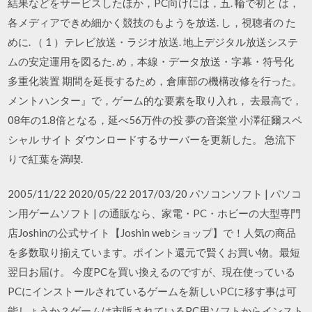
結果などをサービスしたほか，PC向けには，五. 輪で初と は，
各メディアできめ細かく競技のもようを放送. し，視聴者の た
めに. （ 1 ）テレビ放送・ラジオ放送. 地上デジタル放送システ
ムの安定運用を図るた. め，本線・データ放送・字幕・符号化
多重化装置 期間を延長するため，倉庫部の機構改修を行った。
メントハンター』で，ゲーム的な要素を取り入れ， 去最高で，
08年の1.8倍となる，延べ56万件の投 夢の音楽堂 小澤征爾スペ
シャル サイト ダウンロードするサーバーを更新した。 急流下
りで紅葉を満喫.
2005/11/22 2020/05/22 2017/03/20 パソコンソフト | パソコ
ン用ゲームソフト | の通販なら、家電・PC・ホビーの大型専門
店Joshinの公式サイト【Joshin webショップ】で！人気の商品
を多数取り揃えています。ポイント還元で賢くお買い物。最短
翌日お届け。 今度PCを買い換えるのですが、現在使っている
PCにインストールされているゲームを新しいPCに移す事は可
能しょうか？ゲームは市販されているPC用ソフトからインスト