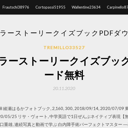
Frautschi38976
Cortopassi51955
Wallentine23634
Carpinello8
ラーストーリークイズブックPDFダ
TREMILLO33527
ラーストーリークイズブック
ード無料
20.11.2020
018 綾瀬はるかフォトブック, 2,160, 300, 2018/09/14, 2020
07/05, 2020/05/25 リサ・ヴォート, 中学英語で1日ぜんぶネイティブ表
20/05/20 谷口重雄, 連続写真と動画で学ぶ 白内障手術パーフェクトマ