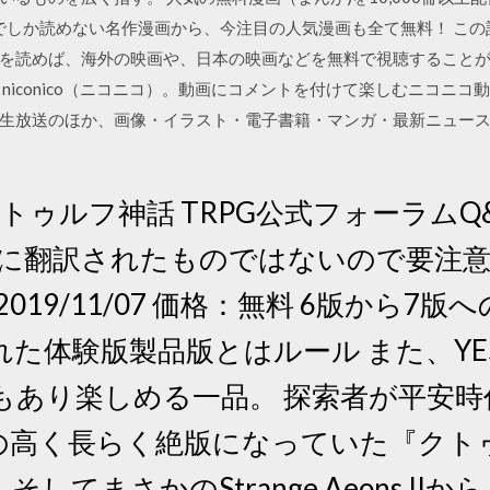
でしか読めない名作漫画から、今注目の人気漫画も全て無料！ この記
を読めば、海外の映画や、日本の映画などを無料で視聴すること
niconico（ニコニコ）。動画にコメントを付けて楽しむニコニ
生放送のほか、画像・イラスト・電子書籍・マンガ・最新ニュース
新クトゥルフ神話 TRPG公式フォーラムQ
式に翻訳されたものではないので要注意
DF版2019/11/07 価格：無料 6版から
た体験版製品版とはルール また、YE
もあり楽しめる一品。 探索者が平安時
の高く長らく絶版になっていた『クト
してまさかのStrange Aeons II