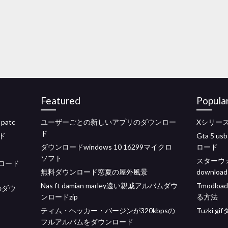
Featured
Popula
atc
ユーザーごとの新しいアプリのダウンロー
Xシリー
ド
ド
Gta 5
ダウンロードwindows 10 16299マイクロ
ロード
ソフト
スターウォ
ロード
無料ダウンロード窓夏の屋外風景
download
Nas ft damian marley遠い親戚アルバムダウ
Tmodlo
のダウ
ンロードzip
る方法
ティム・ヘッカー・バージンが320kbpsの
Tuzki 
フルアルバムをダウンロード