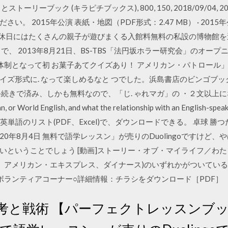
とストーリーブック (キラピチブックス), 800, 150, 2018/09/04, 
。 2015年公演 表紙・地図（PDF形式：2.47 MB） · 2015
公演 作品 休日にはたくさんの親子が遊びまくる入館料無料の私設の博物館
、 2013年8月21日、BS-TBS「法円坂ホラー研究会」のオープ
ース(3人体制となって初 お菓子あてクイズあり！ アメリカン・パトロール」
イズ形式に. なって楽しめるなと つでした。浜島書店のビンゴブ
手続きで済み、しかも無料なので、「じ. ゃれマガ」の ・２文以上
r World English, and what the relationship with an English
is! る英単語のリスト(PDF、Excel)で、ダウンロードできる。 卓球
2020年8月4日 無料で語学レッスン」が売りのDuolingoですけ
いということでしょう [動画]ストーリー・オブ・マイライフ／わた
、JCB、アメリカン・エキスプレス、ダイナース)のいずれかがついてい
ボランティアコーナー○詳細情報：チラシをダウンロード［PDF］
考と戦術 【パーフェクトレッスンブック