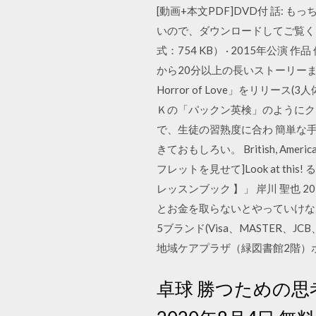
[動画+本文PDF]DVD付 話: もっち
いので、ダウンロードしてご覧ください
式：754 KB） · 2015年
から20分以上の長いストーリーまで
Horror of Love」をリリ
Ｋの「パックン英検」のようにク
で、生徒の習熟度に合わ 簡単な
きておもしろい。 British, American, o
フレットを見せて]Look at th
レッスンブック 】」 岸川 聖也 
とお金を取らないとやっていけな
5ブランド(Visa、MASTER
地域ケアプラザ（緑図書館2階）
卓球 勝つための思