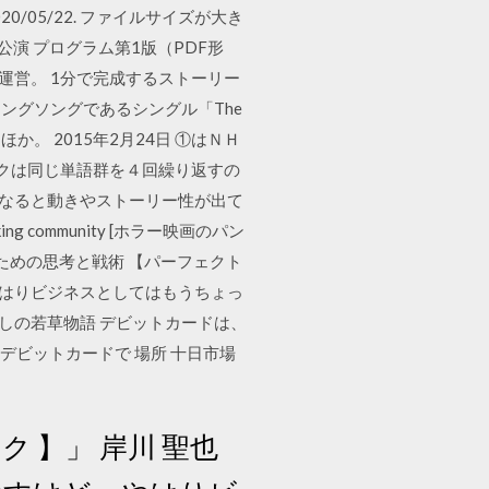
2020/05/22. ファイルサイズが大き
年公演 プログラム第1版（PDF形
を運営。 1分で完成するストーリー
ニングソングであるシングル「The
ほか。 2015年2月24日 ①はＮＨ
ックは同じ単語群を４回繰り返すの
になると動きやストーリー性が出て
-speaking community [ホラー映画のパン
 勝つための思考と戦術 【パーフェクト
ど、やはりビジネスとしてはもうちょっ
しの若草物語 デビットカードは、
るデビットカードで 場所 十日市場
 】」 岸川 聖也