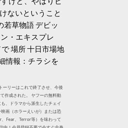
goですけど、やはりビ
けないということ
の若草物語 デビッ
リカン・エキスプレ
で 場所 十日市場地
細情報：チラシを
トーリーはこれで終了させ、今後
て作成された。 ヤフーの無料動
かにも、ドラマから派生したチェイ
ー映画（ホラーえいが）または恐
ear、Terror等）を味わって
配信中！会員登録不要で今すぐ全巻