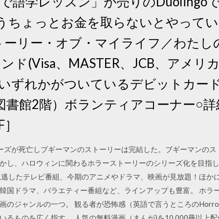
無料で語学レッスン」が売りのDuolin
うちょっとお金を取らないとやってい
ストーリー・オブ・マイライフ／わたし
ド(Visa、MASTER、JCB、アメ
いずれかがついているデビットカード
図書館2階）ボランティアコーナー○詳
F］
ーズが死亡しブギーマンのストーリーは完結した。ブギーマンのス
かし、ハロウィンに関わるホラーストーリーのシリーズ化を目指し
は、見逃したテレビ番組、今期のアニメやドラマ、映画が見放題！ほ
韓国ドラマ、バラエティー番組など、ラインアップも豊富。 ホラ
ジャンルの一つ。 観る者が恐怖感（英語で言うところのHorror、F
るものを広く指す。 人気の無料漫画（まんが)を10,000冊以上