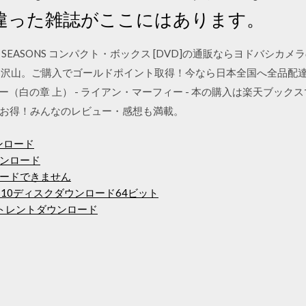
違った雑誌がここにはあります。
EASONS コンパクト・ボックス [DVD]の通販ならヨドバシカメ
り沢山。ご購入でゴールドポイント取得！今なら日本全国へ全品配
ー（白の章 上） - ライアン・マーフィー - 本の購入は楽天ブッ
お得！みんなのレビュー・感想も満載。
ンロード
ンロード
ードできません
s 10ディスクダウンロード64ビット
tion PCトレントダウンロード