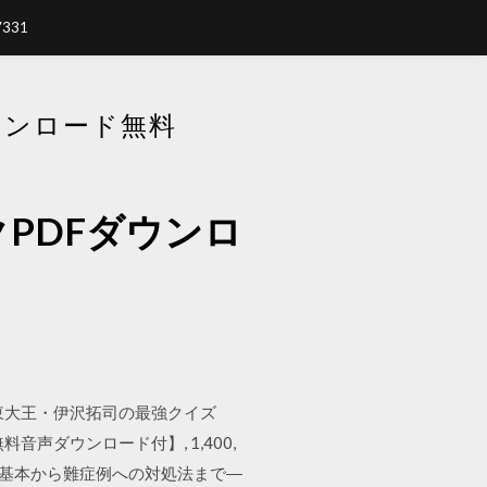
7331
ウンロード無料
PDFダウンロ
/07/09 東大王・伊沢拓司の最強クイズ
現【無料音声ダウンロード付】, 1,400,
スター ―基本から難症例への対処法まで―