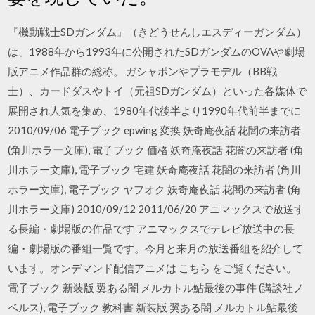
『機動戦士SDガンダム』（きどうせんしエスディーガンダム）
は、1988年から1993年に公開されたSDガンダムのOVAや劇場
版アニメ作品群の総称。 ガシャポンやプラモデル（BB戦
士）、カードダスやトイ（元祖SDガンダム）といった各媒体で
展開され人気を集め、1980年代後半より1990年代前半までに
2010/09/06 電子ブック epwing 変換 妖奇庵夜話 花闇の来訪者
(角川ホラー文庫), 電子ブック 価格 妖奇庵夜話 花闇の来訪者 (角
川ホラー文庫), 電子ブック 宅建 妖奇庵夜話 花闇の来訪者 (角川
ホラー文庫), 電子ブック ヤフオク 妖奇庵夜話 花闇の来訪者 (角
川ホラー文庫) 2010/09/12 2011/06/20 アニマックスで放送す
る長編・劇場版の作品です アニマックスでテレビ放送中の長
編・劇場版の番組一覧です。今月と来月の放送番組を紹介して
います。オンデマンド配信アニメは こちら をご覧ください。
電子ブック 新装版 翼ある闇 メルカトル鮎最後の事件 (講談社ノ
ベルス), 電子ブック 教科書 新装版 翼ある闇 メルカトル鮎最後