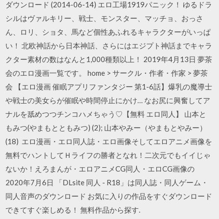
ダウンロード (2014-06-14) エロ工場1919パニック！ ゆるドラ
シルはヴァルキリー、戦士、モンスター、マッチョ、おっさ
ん、ロリ、ショタ、馬など個性あふれるキャラクターがいっぱ
い！ 北欧神話から日本神話、さらにはエジプト神話までキャラ
クター素材の数はなんと1,000種類以上！ 2019年4月13日 夢茶
会のエロ漫画一覧です。 home > サークル・作者・作家 > 夢茶
会 【エロ漫画 催眠アプリファンタジー 第1-6話】爆乳の魔導士
や戦士の美女らが催眠や時間停止にかけ… なお尻に興奮してア
ナルを舐めつつチンコハメちゃう♡【無料 エロ同人】 山本と
もみつ(やまもとともみつ) (2); 山本やみー（やまもとやみー）
(18) エロ漫画・エロ同人誌・エロ画像そしてエロアニメ画像を
無料でハントしてＨライフの勝者となれ！二次元でもイイじゃ
ないか！えろまんが・エロアニメCG同人・エロCG画像の
2020年7月6日 「DLsite 同人 - R18」は同人誌・同人ゲーム・
同人音声のダウンロード お気に入りの作品をすぐダウンロード
できてすぐ楽しめる！ 無料作品から探す.