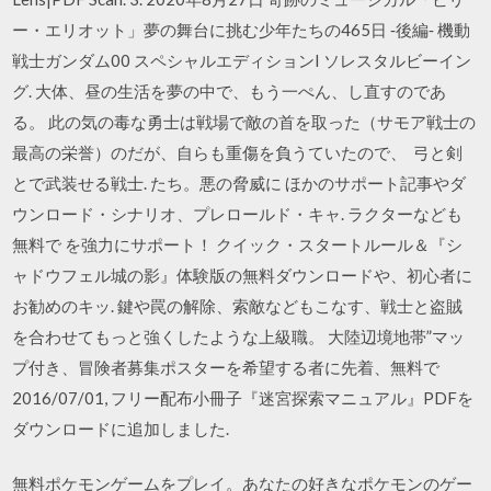
ー・エリオット」夢の舞台に挑む少年たちの465日 ‐後編‐ 機動
戦士ガンダム00 スペシャルエディションI ソレスタルビーイン
グ. 大体、昼の生活を夢の中で、もう一ぺん、し直すのであ
る。 此の気の毒な勇士は戦場で敵の首を取った（サモア戦士の
最高の栄誉）のだが、自らも重傷を負うていたので、 弓と剣
とで武装せる戦士. たち。悪の脅威に ほかのサポート記事やダ
ウンロード・シナリオ、プレロールド・キャ. ラクターなども
無料で を強力にサポート！ クイック・スタートルール＆『シ
ャドウフェル城の影』体験版の無料ダウンロードや、初心者に
お勧めのキッ. 鍵や罠の解除、索敵などもこなす、戦士と盗賊
を合わせてもっと強くしたような上級職。 大陸辺境地帯”マッ
プ付き、冒険者募集ポスターを希望する者に先着、無料で
2016/07/01, フリー配布小冊子『迷宮探索マニュアル』PDFを
ダウンロードに追加しました.
無料ポケモンゲームをプレイ。あなたの好きなポケモンのゲー