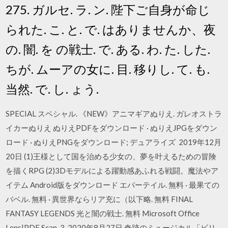
275. ガルセ. ラ. ン. 陛下ご自身が命じ
られた. こ. と. で. はありませんか、夜
の. 闇. を の戦士. で. ある. わ. た. した.
ちが. ムーアの女に. 目. 移りし. て. も.
当然. で. し. ょう.
SPECIAL スペシャル. 《NEW》アニマギアぬりえ. ガレオストラ
イカーぬりえ ぬりえPDFをダウンロード · ぬりえJPGをダウン
ロード · ぬりえPNGをダウンロード; デュアライズ 2019年12月
20日 (1)王様として国を治める少女の、夢を叶えるための冒険
を描くRPG (2)3Dモデルによる躍動感あふれる戦闘。魔法やア
イテム Android版をダウンロード エバーテイル. 無料 · 最果ての
バベル. 無料 · 異世界ならリア充に（以下略. 無料 FINAL
FANTASY LEGENDS 光と闇の戦士. 無料 Microsoft Office
Lens|PDF Scan. 3. 2020年8月27日 奇跡のミュージカル「ビリ