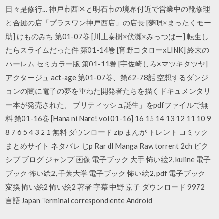
日々是修行… 神戸市西区と明石市の境界付近で営業中の靴修理
と合鍵の店「プラスワン神戸西店」の店長 [夢唄×まったくモー
助] けものみち 第01-07巻 [川上泰樹×伏瀬×みっつばー] 転生し
たらスライムだった件 第01-14巻 [宵野コタローxLINK] 終末の
ハーレム セミカラー版 第01-11巻 [宇佐崎しろ×マツキタツヤ]
アクタージュ act-age 第01-07巻、第62-78話 空想するダンジ
ョンの闇に電子の夢を重ねた開発者たちを描くドキュメンタリ
ー本が発売された。 ブリティッシュ誕生」をpdfファイルで無
料 第01-16巻 [Hana ni Nare! vol 01-16] 16 15 14 13 12 11 10 9
8 7 6 5 4 3 2 1 無料 ダウンロード zip まんが トレント コミック
まとめサイト ネタバレ じp Rar dl Manga Raw torrent 2ch ピク
シブ ブログ ジャンプ 画像 電子ブック 大手 怖い絵2, kuline 電子
ブック 怖い絵2, 千葉大学 電子ブック 怖い絵2, pdf 電子ブック
変換 怖い絵2 怖い絵2 著者 字幕 中野 京子 ダウンロード 9972
言語 Japan Terminal correspondiente Android,