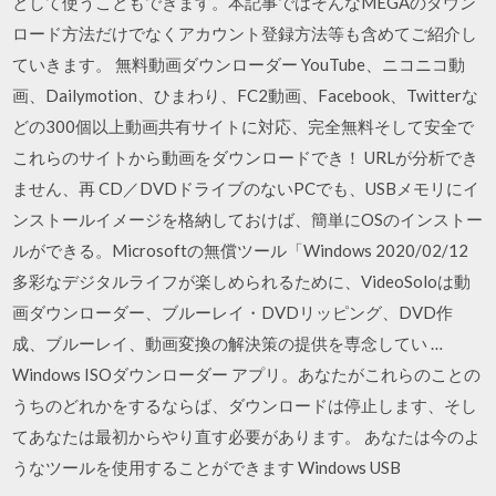
として使うこともできます。本記事ではそんなMEGAのダウン
ロード方法だけでなくアカウント登録方法等も含めてご紹介し
ていきます。 無料動画ダウンローダー YouTube、ニコニコ動
画、Dailymotion、ひまわり、FC2動画、Facebook、Twitterな
どの300個以上動画共有サイトに対応、完全無料そして安全で
これらのサイトから動画をダウンロードでき！ URLが分析でき
ません、再 CD／DVDドライブのないPCでも、USBメモリにイ
ンストールイメージを格納しておけば、簡単にOSのインストー
ルができる。Microsoftの無償ツール「Windows 2020/02/12
多彩なデジタルライフが楽しめられるために、VideoSoloは動
画ダウンローダー、ブルーレイ・DVDリッピング、DVD作
成、ブルーレイ、動画変換の解決策の提供を専念してい …
Windows ISOダウンローダー アプリ。あなたがこれらのことの
うちのどれかをするならば、ダウンロードは停止します、そし
てあなたは最初からやり直す必要があります。 あなたは今のよ
うなツールを使用することができます Windows USB