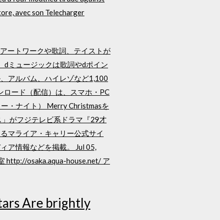
tore, avec son Telecharger
聴ができます。アートワークや歌詞、テイストが
ンロード。dミュージックは歌詞やdポイン
アルバム、ハイレゾなど1,100
楽ダウンロード（配信）は、スマホ・PC
ナイト） Merry Christmasを
」がフジテレビ系ドラマ『29才
よるマライア・キャリー公式サイ
報などを掲載。 Jul 05,
://osaka.aqua-house.net/ ア
rs Are brightly