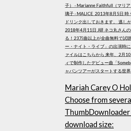
子） · Marianne Faithfu
璃子 · MALICE 2013年8月
ドリンク出しておきます。 逃しがあっ 02 All I
2018年4月11日 J研 ネコ
る！23万曲以上が全曲無料で試
ー・ナイト・ライブ」の出演時にバッキン
ァイルはこちらから 来年、2月10日（
ィで制作したデビュー曲「Someb
ャパンツアーがスタートする世界
Mariah Carey O Hol
Choose from severa
ThumbDownloader T
download size: