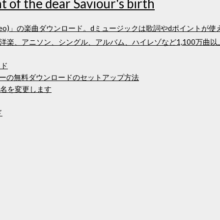
ht of the dear Saviour's birth
 Night (Video)」の楽曲ダウンロード。dミュージックは歌詞やdポイ
洋楽、アニソン、シングル、アルバム、ハイレゾなど1,100万曲
ード
ライバーの無料ダウンロードのセットアップ方法
ル名を変更します
ド