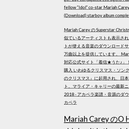
fellow “Idol” co-star Mariah Care
(Download) starboy album complet
Mariah Carey の Supers
似ているアーティストも表示されます。 
トが使える音楽のダウンロードサ
万曲以上を提供しています。 Mari
対応公式サイト「着信★うた♪」！ マライア
購入 いわゆるクリスマス・ソン
のクリスマス』に起用され、日本
ト。マライア・キャリーの最新ニュ
2018 · アカペラ楽譜・音源のダウンロード販売 
カペラ
Mariah Carey のO Ho