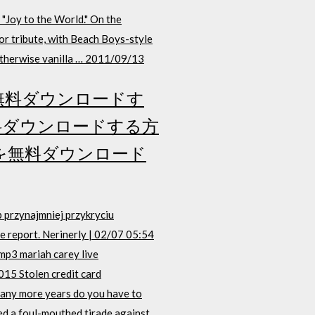
"Joy to the World." On the
tor tribute, with Beach Boys-style
s otherwise vanilla … 2011/09/13
p3フルを無料ダウンロードす
フルを無料ダウンロードする方
mp3フルを無料ダウンロード
b przynajmniej przykryciu
e report. Nerinerly | 02/07 05:54
p3 mariah carey live
15 Stolen credit card
many more years do you have to
d a foul-mouthed tirade against