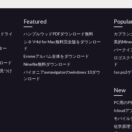
Featured
Popula
タードライ
ハンブルウッドPDFダウンロード無料
カプラン
シネマ4d for Mac無料完全版をダウンロー
美的Mine
ーター
ド
バークイ
Eromeアルバム全体をダウンロード
ロゴスク
ロード
Ninefile無料ダウンロード
ド
を見つけ
パイオニアavnavigatorのwindows 10ダウ
Iso p
ンロード
New
PC用のP
Iclou
モバイル
化学原理