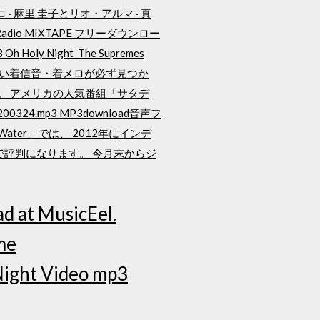
イコ · 麻里 圭子とリオ・アルマ · 真
dio MIXTAPE フリーダウンロー
h Holy Night_The Supremes
欲しい着信音・着メロが必ず見つか
。 アメリカの人気番組「サタデ
4.mp3 MP3download音声フ
ater」では、 2012年にインデ
トで評判になります。 今月末からジ
d at MusicEel.
me
ight Video mp3