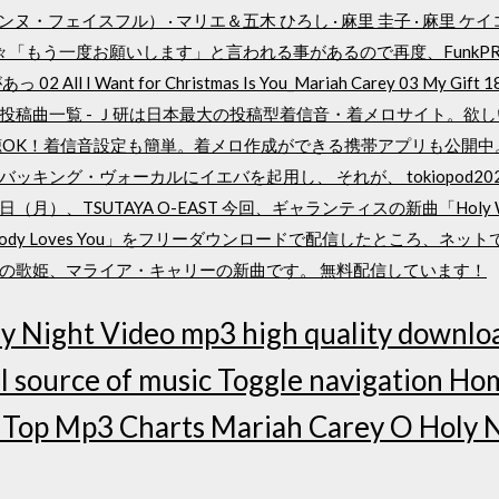
ll（マリアンヌ・フェイスフル） · マリエ＆五木 ひろし · 麻里 圭子 · 麻里 ケ
5日 時々「もう一度お願いします」と言われる事があるので再度、FunkPRa
 Want for Christmas Is You_Mariah Carey 03 My Gift 18 O
丸さんの投稿曲一覧 - Ｊ研は日本最大の投稿型着信音・着メロサイト。
聴OK！着信音設定も簡単。着メロ作成ができる携帯アプリも公開中
グ・ヴォーカルにイエバを起用し、 それが、 tokiopod2020032
月）、TSUTAYA O-EAST 今回、ギャランティスの新曲「Holy W
ody Loves You」をフリーダウンロードで配信したところ、ネッ
の歌姫、マライア・キャリーの新曲です。 無料配信しています！
y Night Video mp3 high quality downloa
l source of music Toggle navigation Ho
op Mp3 Charts Mariah Carey O Holy N