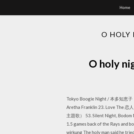
Home
O HOL
O holy 
Tokyo Boogie Night / 本多
Aretha Franklin 23. Love
主題歌） 53. Silent Night, Bodom
1.5 games back of the Rays and bo
wirkung The holy man said he tri