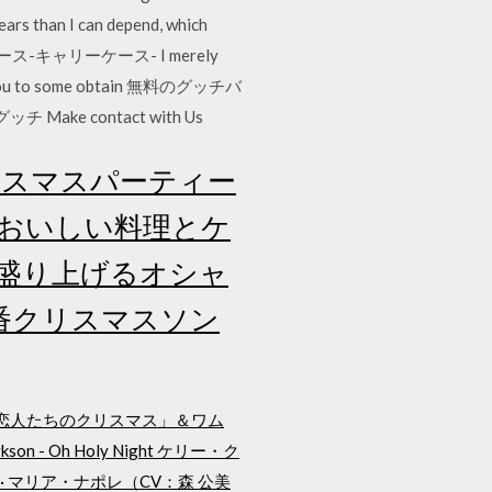
ears than I can depend, which
ケース-キャリーケース- I merely
takes you to some obtain 無料のグッチバ
グッチ Make contact with Us
 クリスマスパーティー
、おいしい料理とケ
盛り上げるオシャ
定番クリスマスソン
「恋人たちのクリスマス」＆ワム
 Oh Holy Night ケリー・ク
ス · マリア・ナポレ（CV：森 公美