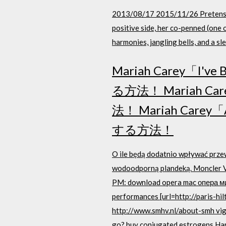
2013/08/17 2015/11/26 Pretensions
positive side, her co-penned (one o
harmonies, jangling bells, and a s
Mariah Carey「I
る方法！ Mariah C
法！ Mariah Care
する方法！
O ile będą dodatnio wpływać przew
wodoodporną plandeką. Moncler Ves
PM: download opera mac опера мин
performances [url=http://paris-h
http://www.smhv.nl/about-smh vigo
go? buy conjugated estrogens Har