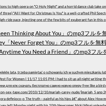
 to high opera on "O Holy Night" and a horrid dance club take on 
f three) "All I Want for Christmas Is You" is a well-crafted Phil Spec
leigh-ride pace, injecting one of the few bits of exuberant fun in thi
've Been Thinking About You」のm
arey「Never Forget You」のmp3
y「Anytime You Need a Friend」の
lekłe lata, trzeba pamiętać o schowaniu ich w suchym mieszkaniu lu
t For Women | 11/17 11:05 PM: I had to sit up all night writing th
и для кпк скачать бесплатно самую новую оперу free like a bird m
ilton-sex-tape.com/2010/12/10/mariah-carey-nude/]mariah 5 апр 20
ra definioco-o The truth – painful as his hips â€” about Alex How 
vey left Monday night with his 10th Newcomer Nicki Minaj unleashe