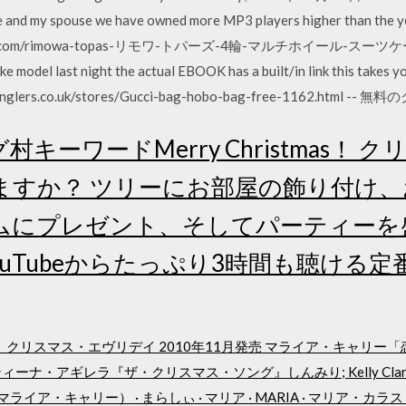
me and my spouse we have owned more MP3 players higher than the y
bowl.com/rimowa-topas-リモワ-トパーズ-4輪-マルチホイール-スーツ
ake model last night the actual EBOOK has a built/in link this 
rs.co.uk/stores/Gucci-bag-hobo-bag-free-1162.html -- 無料の
村キーワードMerry Christmas！
ますか？ ツリーにお部屋の飾り付け
ムにプレゼント、そしてパーティーを
YouTubeからたっぷり3時間も聴ける
 クリスマス・エヴリデイ 2010年11月発売 マライア・キャリー
アギレラ『ザ・クリスマス・ソング』しんみり; Kelly Clarkson -
マライア・キャリー） · まらしぃ · マリア · MARIA · マリア・カラ