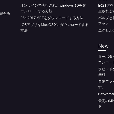
オンラインで実行されたwindows 10をダ
E621
ウンロードする方法
生されま
完全版
PS4 2017でPTをダウンロードする方法
パルプと
ブック
IOSアプリをMac OS Xにダウンロードする
方法
エクセル
New
ターボタ
ウンロー
ラピッド
無料
自動ファ
す。
Batwo
最高のMi
ド