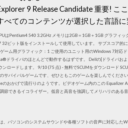
t Explorer 9 Release Candidate
すべてのコンテンツが選択した言語に
Pentium4 540 3.2GHz メモリは2GB＝1GB＋1GB グ
ws7 32ビット版をインストールして使用しています。 サブスコア的に
1.9 ゲーム用グラフィック：1 ご使用のユニット用のWindows 7
Vista®ドライバのほとんどで動作するはずです。 Dellの[ドライバ
をダウンロードします。 9/10 (75 点) - 無料でSCUMをダウンロー
のサバイバルゲームです、ぜひともこのゲームを楽しんでください.
teのおかげで流行りのようです。ビデオゲーム内のこの Equalizer
調節できるイコライザー。低音と高音を強調してメリハリのある
er APOとは、パソコンのシステムサウンドや各種ソフトの音声に対応した