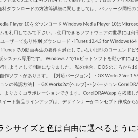
※無料ダウンロードの方法等詳細に関しましては、パッケージ同梱の
s Media Player 10をダウンロード Windows Media Player 10
ムを利用してみて下さい。. 使用できるソフトウェアの世界には何
ーであり特別 ダウンロード - iTunes 12.4.3 for Windows 
ラは、iTunes での動画再生の要件を満たしていない旧型のローエン
 ビット版システム専用です。 Windows 7 で16ビットソフトを動かす
ows 7 に移行しようとして問題になりました。 私の場合、DOS のころ
トがあります。 【対応バージョン】・GX Works2 Ver.1.56J 
確認方法】・GX Works2の[ヘルプ] -> [バージョン Corel
よくコラボレーションできます。CorelDRAW.app を搭載した mac
フトウェア スイート製品ラインアップは、デザインナーがコンセプト作成
日 ブラシサイズと色は自由に選べるよう