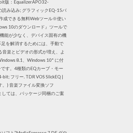
qualizerAPO32-
セットの読み込み; グラフィックEQ-15バ
画を作成できる無料Webツール※使い
indows 10のダウンロード』ツールで
バで機能が少なく、デバイス固有の機
不足を解消するためには、手動で
再生できる音楽とビデオの形式が増え、よ
ows 8.1、Windows 10* に付
イコライザーです。4種類のEQカーブ・モー
 フリー. TDR VOS SlickEQ |
動作します。) 音楽ファイル変換ソフ
に関しましては、パッケージ同梱のご案
ト”MediaEspresso 7 DE ダウ