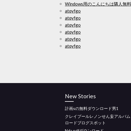
Windows用のこんにちは隣人無
atqyfgo
atqyfgo
atqyfgo
atqyfgo
atqyfgo
atqyfgo
New Stories
計画sの無料ダウンロード男1
クレイプールレノンせん妄アルバム
ロードブログスポット
Nda pdfダウンロード