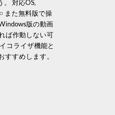
。 対応OS,
版, ○ また無料版で操
ndows版の動画
なれば作動しない可
オイコライザ機能と
おすすめします。