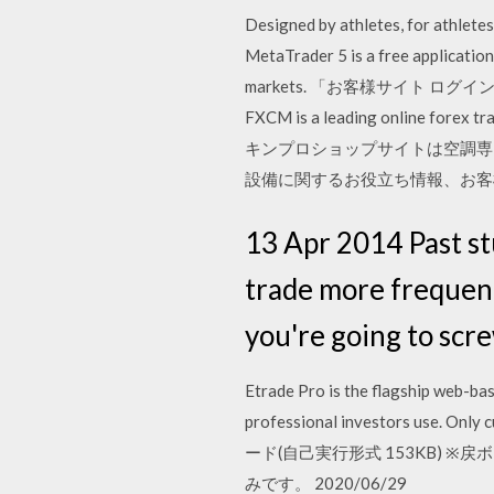
Designed by athletes, for athletes
MetaTrader 5 is a free application
markets. 「お客様サイト 
FXCM is a leading online forex tr
キンプロショップサイトは空調専
設備に関するお役立ち情報、お客
13 Apr 2014 Past st
trade more frequent
you're going to scre
Etrade Pro is the flagship web-bas
professional investors use. O
ード(自己実行形式 153KB) 
みです。 2020/06/29