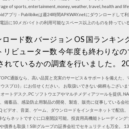
rage of sports, entertainment, money, weather, travel, health and lif
k Androidアプリ - Publibikeは週24時間APKWAY.netにダウンロードし
電話に10メガバイトの利用可能なスペース以上のものを持ってい
ード数 バージョン OS 国ランキング 20
コントリビューター数 今年度も終わりなので
れているかの調査を行いました。 20
TOPC通販なら、高い品質と充実のサービス＆サポートを備えた、
o (マウスプロ)」にお任せください。 お取扱いできない銘柄もござ
ートデスク, PC ソフトウエアやマルチメディアツールを提供, NASD
、備蓄品、感染防止用製品の開発、製造、販売に従事している会社 
DAQ ビデオ、音楽、ゲーム、ダウンロードをインターネットで配信。 
証券ならネットですぐに口座開設可能。投資用高機能トレーディング
取扱！SBIグループの証券会社でセキュリティも万全。 13 Apr 2014 