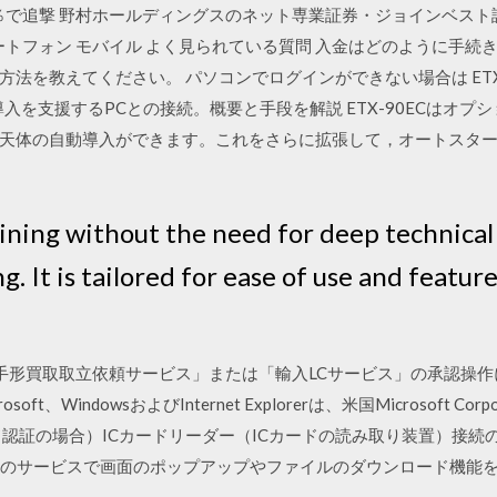
％で追撃 野村ホールディングスのネット専業証券・ジョインベスト
 スマートフォン モバイル よく見られている質問 入金はどのように手
方法を教えてください。 パソコンでログインができない場合は ET
動導入を支援するPCとの接続。概要と手段を解説 ETX-90ECはオ
天体の自動導入ができます。これをさらに拡張して，オートスタ
ining without the need for deep technica
. It is tailored for ease of use and feature
スの「輸出手形買取取立依頼サービス」または「輸入LCサービス」の承認
t、WindowsおよびInternet Explorerは、米国Microsoft C
ド認証の場合）ICカードリーダー（ICカードの読み取り装置）接続
は、一部のサービスで画面のポップアップやファイルのダウンロード機能