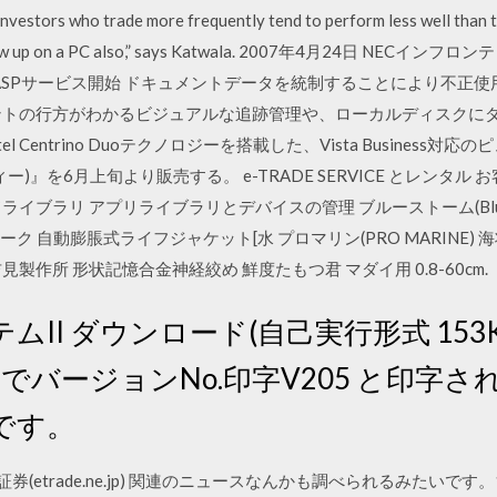
nvestors who trade more frequently tend to perform less well than t
g to screw up on a PC also,” says Katwala. 2007年4月24
ro』のASPサービス開始 ドキュメントデータを統制することにより不正使用
ントの行方がわかるビジュアルな追跡管理や、ローカルディスクに
l Centrino Duoテクノロジーを搭載した、Vista Business
ィー)』を6月上旬より販売する。 e-TRADE SERVICE とレンタル お客様の 
ライブラリ アプリライブラリとデバイスの管理 ブルーストーム(Blues
 自動膨脹式ライフジャケット[水 プロマリン(PRO MARINE) 海将船
料. 吉見製作所 形状記憶合金神経絞め 鮮度たもつ君 マダイ用 0.8-60cm.
II ダウンロード(自己実行形式 153
でバージョンNo.印字V205 と印字さ
です。
証券(etrade.ne.jp) 関連のニュースなんかも調べられるみたいです。1