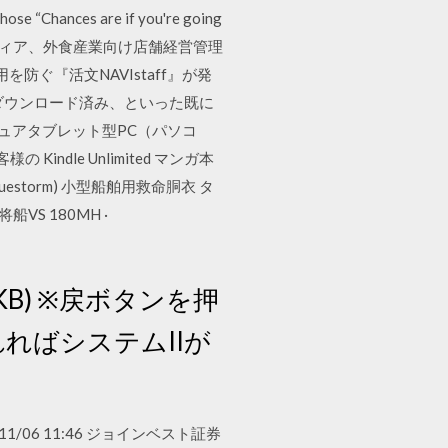
hose “Chances are if you're going
日 NECインフロンティア、外食産業向け店舗経営管理
を防ぐ『活文NAVIstaff』が発
ダウンロード済み、といった既に
対応のピュアタブレット型PC（パソコ
Kindle Unlimited マンガ本
torm) 小型船舶用救命胴衣 タ
VS 180MH ·
KB) ※戻ボタンを押
れればシステムIIが
1/06 11:46 ジョインベスト証券