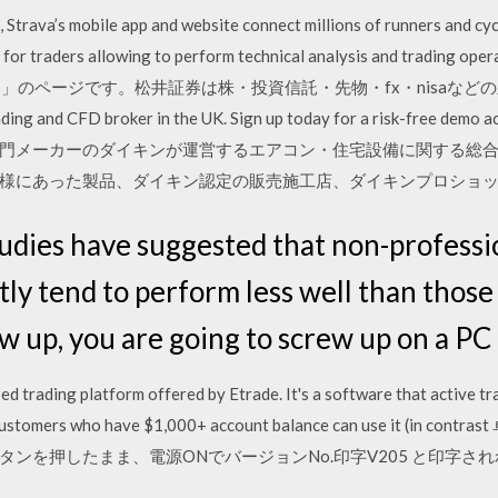
, Strava’s mobile app and website connect millions of runners and cyc
 for traders allowing to perform technical analysis and trading ope
ログイン」のページです。松井証券は株・投資信託・先物・fx・nisa
ading and CFD broker in the UK. Sign up today for a risk-free demo
門メーカーのダイキンが運営するエアコン・住宅設備に関する総
様にあった製品、ダイキン認定の販売施工店、ダイキンプロショ
udies have suggested that non-professi
ly tend to perform less well than those
w up, you are going to screw up on a PC 
ed trading platform offered by Etrade. It's a software that active t
nly customers who have $1,000+ account balance can use it (
※戻ボタンを押したまま、電源ONでバージョンNo.印字V205 と印字