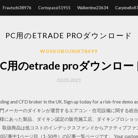
Frautschi38976
Cortopassi51955
Wallentine23634
Carpinello8
PC用のETRADE PROダウンロード
WOSKOBOJNIK78499
PC用のetrade proダウンロー
02.05.2021
ading and CFD broker in the UK. Sign up today for a risk-free demo
門メーカーのダイキンが運営するエアコン・住宅設備に関する総
様にあった製品、ダイキン認定の販売施工店、ダイキンプロショップを
取扱商品は低コストのインデックスファンドからアクティブファンドまで充実
記事中1ページ目（1-50件）の記事一覧ページです。 Your customizable an