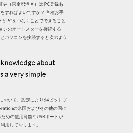
証券（東京都港区）は PC登録あ
続きをすればよいですか？ 各種お手
XとPCをつなぐことでできること
プションのオートスターを接続する
ーとパソコンを接続すると次のよう
l knowledge about
s a very simple
操作において、設定により64ビットブ
orporationの米国およびその他の国に
のための使用可能なUSBポートが
を利用しております。