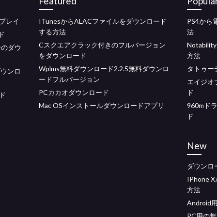
Featured
Popula
プレイ
ITunesからALACファイルをダウンロード
PS4か
する方法
法
ド
Cスクエアクラック付きのフルバージョン
Notab
ーのダウ
をダウンロード
方法
Wplms無料ダウンロード2.2.5無料ダウンロ
タトゥー
ダウンロ
ードフルバージョン
エイジオ
PCカカオダウンロード
ド
ード
Mac OSインストールダウンロードアプリ
960mドラ
ド
New
ダウンロ
IPhon
方法
Andro
PC用の無