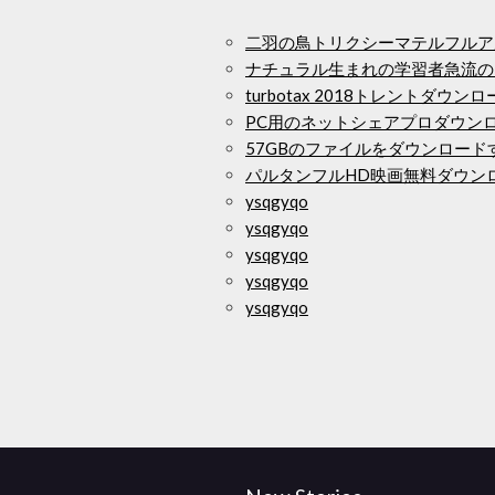
二羽の鳥トリクシーマテルフルア
ナチュラル生まれの学習者急流の
turbotax 2018トレントダウン
PC用のネットシェアプロダウン
57GBのファイルをダウンロード
パルタンフルHD映画無料ダウン
ysqgyqo
ysqgyqo
ysqgyqo
ysqgyqo
ysqgyqo