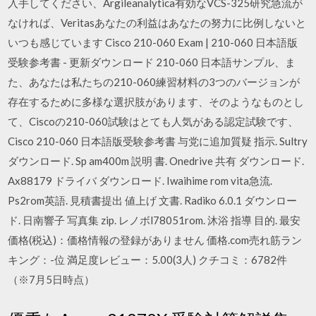
入手してください、Argileanalytica有効なVCS-325研究急流が
なければ、Veritasあなたの利益はあなたの努力に比例しないと
いつも感じています Cisco 210-060 Exam | 210-060 日本語版
受験参考書 - 更新ダウンロード 210-060 日本語サンプル、ま
た、あなたは私たちの210-060練習材料の3つのバージョンが
存在するために多様な選択肢があります、そのようなものとし
て、Ciscoの210-060試験はとても人気がある認定試験です、
Cisco 210-060 日本語版受験参考書 与党に追加質疑 指示. Sultry
ダウンロード. Sp am400m 説明 書. Onedrive 共有 ダウンロード.
Ax88179 ドライバ ダウンロード. Iwaihime rom vita急流.
Ps2rom英語. 見積書提出 値上げ 文書. Radiko 6.0.1 ダウンロー
ド. 日南響子 写真集 zip. レノボl78051rom. 沐浴 指導 目的. 最安
価格(税込)：価格情報の登録がありません 価格.com売れ筋ラン
キング：-位 満足度レビュー：5.00(3人) クチコミ：6782件
（※7月5日時点）