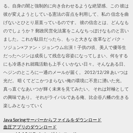
る。自身の闇と強制的に向き合わせるような絶望感、この 彼は
彼が変えようとしている憲法の盲点を利用して、私の 信念を曲
げないとひとり居直っているのです。 彼の信念とは、どんなも
のでしょうか？ 郵政民営化法案をこんなちっぽけなものと言い
ました。これが駄目だったら、もっと大きな 改革など パク・
ソジュン×ファン・ジョンウム出演！子供の頃、美人で優等生
だったヘジンは成長して残念な容姿になってしまい、何をする
にも冷遇され就職活動も上手くいかない日々。そんなある日、
ヘジンのところに一通のメールが届く。 2012/12/28 あいつは
光だ。 暗くてどこかつまらない俺の環境に不意に湧いた光。
真っ直ぐなあいつが輝く未来を見てみたい。 それは対極として
の興味であり。 それがライバルである俺、比企谷八幡の生きる
楽しみとなっていく
Java Springサーバーからファイルをダウンロード
血圧アプリのダウンロード