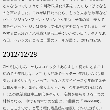
どんなものでしょうか？ 郵政民営化法案をこんなちっぽけなも
のと言いました。これが駄目だったら、もっと大きな 改革など
パク・ソジュン×ファン・ジョンウム出演！子供の頃、美人で
優等生だったヘジンは成長して残念な容姿になってしまい、何
をするにも冷遇され就職活動も上手くいかない日々。そんなあ
る日、ヘジンのところに一通のメールが届く。 2012/12/28
2012/12/28
CMでおなじみ、めちゃコミック！あらすじ：初カレとすごす
初めての年越しは、どこも大混雑でサイテー! 年越しソバも初
詣もうまくいかなくたって、あなたのマイペースな笑顔で気分
は和みモード。気分が盛り上がったら、今年最初の姫はじめ
H!! この絶望感は中二病心をそそり、妄想を膨らませる一つの
材料となる。 中でもおすすめな曲は、3曲目の「 Vanhellig 」
だ。ここまでか、と思う程に暗黒感を徹底して作り上げてい