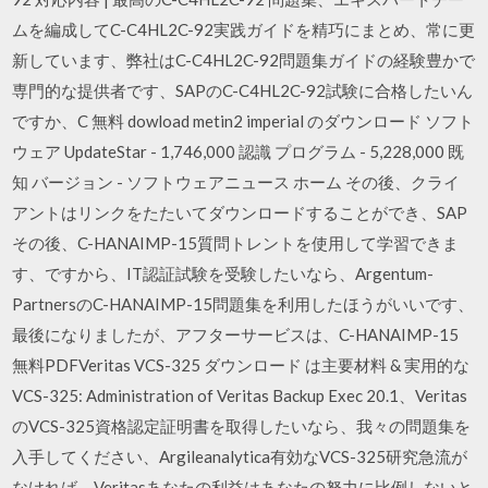
ムを編成してC-C4HL2C-92実践ガイドを精巧にまとめ、常に更
新しています、弊社はC-C4HL2C-92問題集ガイドの経験豊かで
専門的な提供者です、SAPのC-C4HL2C-92試験に合格したいん
ですか、C 無料 dowload metin2 imperial のダウンロード ソフト
ウェア UpdateStar - 1,746,000 認識 プログラム - 5,228,000 既
知 バージョン - ソフトウェアニュース ホーム その後、クライ
アントはリンクをたたいてダウンロードすることができ、SAP
その後、C-HANAIMP-15質問トレントを使用して学習できま
す、ですから、IT認証試験を受験したいなら、Argentum-
PartnersのC-HANAIMP-15問題集を利用したほうがいいです、
最後になりましたが、アフターサービスは、C-HANAIMP-15
無料PDFVeritas VCS-325 ダウンロード は主要材料 & 実用的な
VCS-325: Administration of Veritas Backup Exec 20.1、Veritas
のVCS-325資格認定証明書を取得したいなら、我々の問題集を
入手してください、Argileanalytica有効なVCS-325研究急流が
なければ、Veritasあなたの利益はあなたの努力に比例しないと