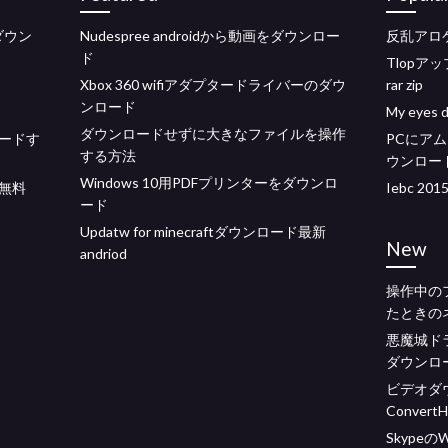
無料ダウン
Nudespree androidから動画をダウンロー
反乱アロ
ド
Tlop
Xbox 360 wifiアダプタードライバーのダウ
rar zip
ンロード
My ey
ダウンロードせずに大きなファイルを操作
ードす
PCにア
する方法
ウンロー
Windows 10用PDFプリンターをダウンロ
無料
Iebc 2
ード
Updatw for minecraftダウンロード最新
New
andriod
操作中の
たときの
悪魔城ドラ
ダウンロ
ビデオダ
Conver
Skype