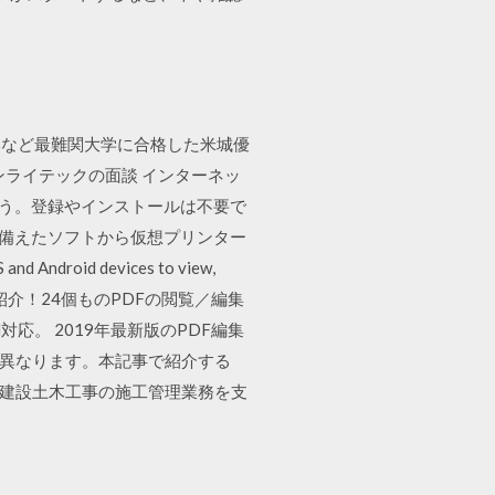
学など最難関大学に合格した米城優
ンライテックの面談 インターネッ
しょう。登録やインストールは不要で
能を備えたソフトから仮想プリンター
d Android devices to view,
グ形式で紹介！24個ものPDFの閲覧／編集
d対応。 2019年最新版のPDF編集
が異なります。本記事で紹介する
 建設土木工事の施工管理業務を支