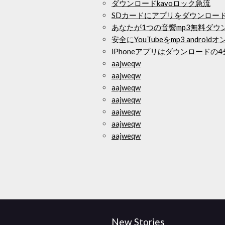
ダウンロードkavoロック急流
SDカードにアプリをダウンロー
あなたが1つの音響mp3無料ダウ
安全にYouTubeをmp3 andr
iPhoneアプリはダウンロードの
aajweqw
aajweqw
aajweqw
aajweqw
aajweqw
aajweqw
aajweqw
New Stories