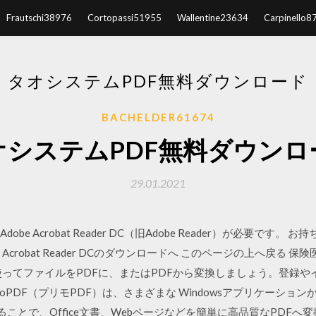
Frautschi38976
Cortopassi51955
Wallentine23634
Carpinello8
タオシステムPDF無料ダウンロード
BACHELDER61674
オシステムPDF無料ダウンロ
29.01.2021
e Acrobat Reader DC（旧Adobe Reader）が必要です。
 Acrobat Reader DCのダウンロードへ このページの上へ戻る 
を使ってファイルをPDFに、またはPDFから変換しましょう。登録
 PrimoPDF（プリモPDF）は、さまざまな Windowsアプリケー
することで、Office文書、Webページなどを簡単に高品質なPDF