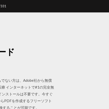
7331
ード
 お持ちでない方は、Adobe社から無償
保険医療 インターネットで#1の完全無
やインストールは不要です。今すぐ
ションからPDFを作成するフリーソフト
へ変換することが可能です。