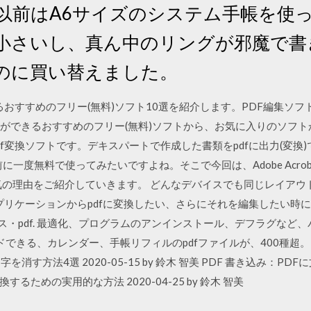
 以前はA6サイズのシステム手帳を使
小さいし、真ん中のリングが邪魔で書
のに買い替えました。
きるおすすめのフリー(無料)ソフト10選を紹介します。PDF編集ソ
集ができるおすすめのフリー(無料)ソフトから、お気に入りのソフト
f変換ソフトです。デキスパートで作成した書類をpdfに出力(変換)
C。導入前に一度無料で使ってみたいですよね。そこで今回は、Adobe Acr
Cの人気の理由をご紹介していきます。 どんなデバイスでも同じレイア
プリケーションからpdfに変換したい、さらにそれを編集したい時に
ス・pdf. 最適化、プログラムのアンインストール、デフラグなど
ドできる、カレンダー、手帳リフィルのpdfファイルが、400種超
消す方法4選 2020-05-15 by 鈴木 智美 PDF 書き込み：PDFに
変換するための実用的な方法 2020-04-25 by 鈴木 智美