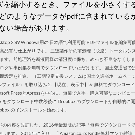
イズを縮小するとき、ファイルを小さくす
どのようなデータがpdfに含まれている
ない場合があります。
Desktop 2.89 Windows用の 日本語で利用可能 PDFファイルを
高品質な仕上がりです。 三進製作所の前処理（脱脂）トータルシ
ます。前処理浴を新液同様の清澄度に保ち、めっき不良をなくし
ログや事例集を無料でダウンロードいただけます。 国土交通省では
期設定を推進。 （工期設定支援システムは国土交通省ホームペー
vファイル）を取り込み 2. 【現在、表示中】≫ 無料でダウンロード
crosoft PressとApressを中心に、無償で入手・購入可能なコン
box をダウンロード中数秒後に Dropbox のダウンロードが自動的
ropbox のインストールを始めます。
/12 本ページの内容を改訂した、2016年最新版の記事「無料でダウンロー
ます。 2015年に入り、「 Amazon.co.jp: Kindle無料マン