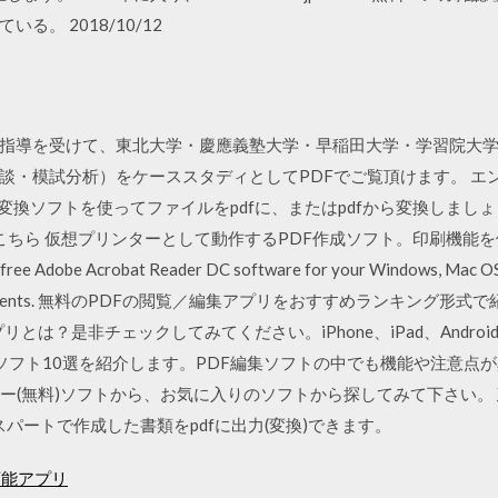
。 2018/10/12
指導を受けて、東北大学・慶應義塾大学・早稲田大学・学習院大
談・模試分析）をケーススタディとしてPDFでご覧頂けます。 エ
f 変換ソフトを使ってファイルをpdfに、またはpdfから変換しま
ドはこちら 仮想プリンターとして動作するPDF作成ソフト。印刷機
be Acrobat Reader DC software for your Windows, Mac OS an
n PDF documents. 無料のPDFの閲覧／編集アプリをおすすめランキン
とは？是非チェックしてみてください。iPhone、iPad、Androi
)ソフト10選を紹介します。PDF編集ソフトの中でも機能や注意点
リー(無料)ソフトから、お気に入りのソフトから探してみて下さい。
スパートで作成した書類をpdfに出力(変換)できます。
可能アプリ