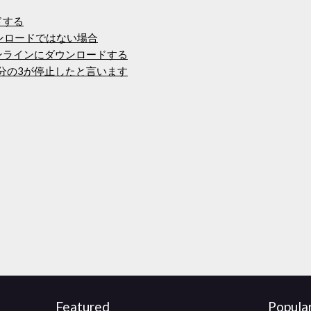
ドする
ンロードではない場合
oidオンラインにダウンロードする
4分の3が停止したと言います
Featured
Popula