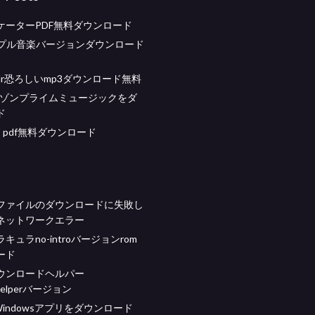
ケーターPDF無料ダウンロード
アップル音楽バージョンダウンロード
es dr恐ろしいmp3ダウンロード無料
ムゾンプライムミュージックをダ
ド
015 pdf無料ダウンロード
ファイルのダウンロードに失敗し
ネットワークエラー
キュラno-introバージョンrom
ード
ウンロードヘルパー
tHelperバージョン
のWindowsアプリをダウンロード