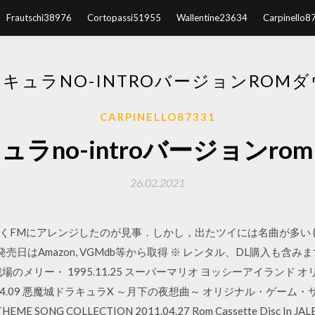
Frautschi38976
Cortopassi51955
Wallentine23634
Carpinello8
キュラNO-INTROバージョンROM
CARPINELLO87331
ラno-introバージョンr
26.02.2021
FMにアレンジしたのが見事．しかし，出たツイには名曲が多い (自
日 発売日はAmazon, VGMdb等から取得 ※ レンタル、DL購入も含みます 計
01 戦場のメリー・ 1995.11.25 スーパーマリオ ヨッシーアイラ
. 1997.04.09 悪魔城ドラキュラX ～月下の夜想曲～ オリジナル・ゲーム・サウ
HEME SONG COLLECTION 2011.04.27 Rom Cassette Disc In 