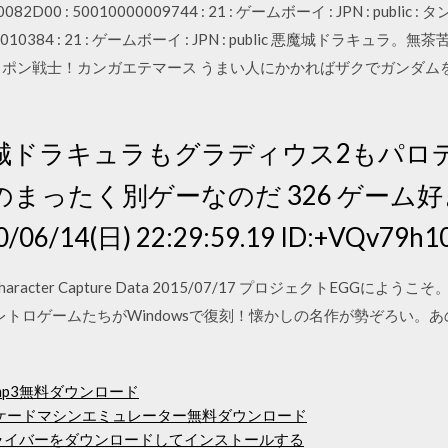
082D00 : 50010000009744 : 21 : ゲームボーイ : JPN : public 
10000010384 : 21 : ゲームボーイ : JPN : public 悪魔城ド
ャポン戦士！カンガエテマース うまい人にかかればザクでガンダム
城ドラキュラもグラディウス2もパロ
ったく別ゲーなのだ 326 ゲーム好き名
0/06/14(日) 22:29:59.19 ID:+VQv79h1
ry Character Capture Data 2015/07/17 プロジェクトEGGにようこ
しのレトロゲームたちがWindowsで復刻！懐かしの名作が勢ぞろい
 me mp3無料ダウンロード
ーケードマシンエミュレーター無料ダウンロード
オドライバーをダウンロードしてインストールする