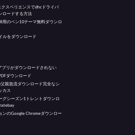
ceエクスペリエンスでdhcドライバ
ンロードする方法
ws 8用のベン10テーマ無料ダウンロ
ァイルをダウンロード
Proアプリがダウンロードされない
PDFダウンロード
の父親急流ダウンロード完全なシ
ッカス
ーグシーズン1トレントダウンロ
ratebay
ンのGoogle Chromeダウンロー