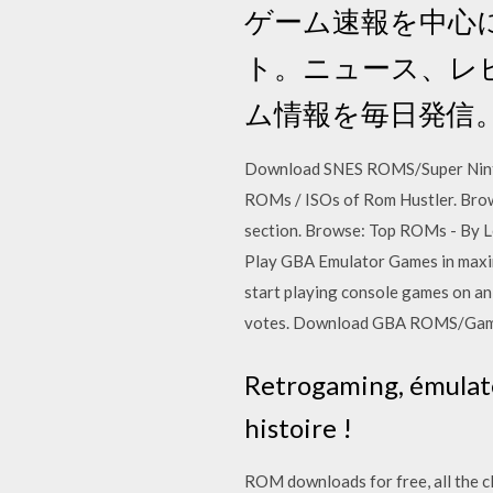
ゲーム速報を中心
ト。ニュース、レ
ム情報を毎日発信
Download SNES ROMS/Super Nintend
ROMs / ISOs of Rom Hustler. Br
section. Browse: Top ROMs - By L
Play GBA Emulator Games in maxi
start playing console games on an
votes. Download GBA ROMS/Gamebo
Retrogaming, émulate
histoire !
ROM downloads for free, all the