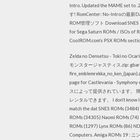
Intro. Updated the M
す! RomCenter: No-Intr
ROM管理ソフト Download SNES ROMS/Su
for Sega Saturn ROMs / ISOs of 
CoolROM.com's PSX ROMs section.
Zelda no Densetsu - Toki no Ocari
モンスタージャスティス.zip: gbarom
fire_emblemrekka_no_ken_(japan).
page for Castlevania - Sy
スによって提供されています。 
レンタルできます。 I don't know if this 
match the dat SNES ROMs (3484)
ROMs (34305) Naomi ROMs (74)
ROMs (1297) Lynx ROMs (86) ND
Computers. Amiga ROMs 1