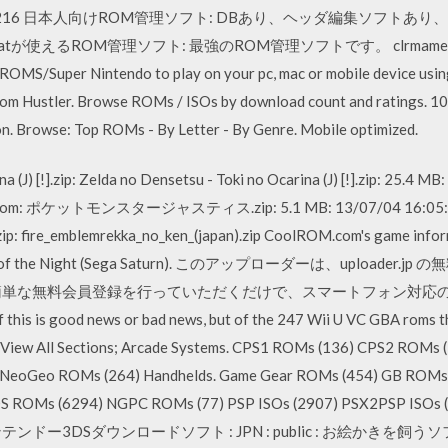
AME set to .216 日本人向けROM管理ソフト: DBあり、ヘッダ編集
oの最新Datが使えるROM管理ソフト: 最強のROM管理ソフトです。 clrmamep
per Nintendo to play on your pc, mac or mobile device using 
Rom Hustler. Browse ROMs / ISOs by download count and ratings. 
 Browse: Top ROMs - By Letter - By Genre. Mobile optimized.
na (J) [!].zip: Zelda no Densetsu - Toki no Ocarina (J) [!].zip: 2
: ポケットモンスタージャスティス.zip: 5.1 MB: 13/07/04 16:05:
zip: fire_emblemrekka_no_ken_(japan).zip CoolROM.com's game inf
mphony of the Night (Sega Saturn). このアップローダーは、uplo
簡単な無料会員登録を行っていただくだけで、スマートフォン対応
is good news or bad news, but of the 247 Wii U VC GBA roms that
 View All Sections; Arcade Systems. CPS1 ROMs (136) CPS2 ROM
 NeoGeo ROMs (264) Handhelds. Game Gear ROMs (454) GB ROMs
S ROMs (6294) NGPC ROMs (77) PSP ISOs (2907) PSX2PSP ISOs 
9 : ニンテンドー3DSダウンロードソフト : JPN : public : お絵かきを飼