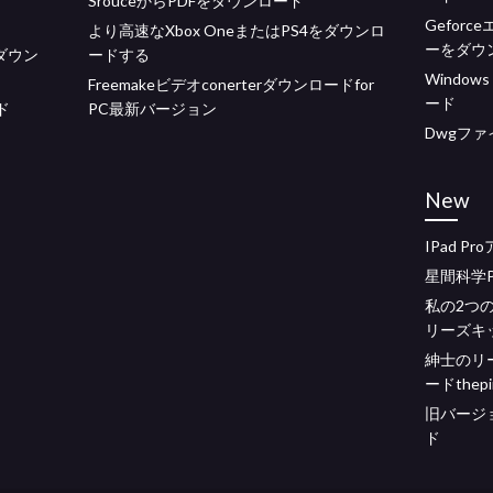
SrouceからPDFをダウンロード
Gefor
より高速なXbox OneまたはPS4をダウンロ
ーをダウ
ダウン
ードする
Windo
Freemakeビデオconerterダウンロードfor
ード
ド
PC最新バージョン
Dwgフ
New
IPad 
星間科学
私の2つ
リーズキ
紳士のリ
ードthepi
旧バージョ
ド