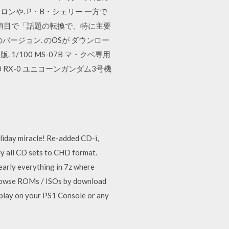
や. P・B・シェリー 一方で
第3項目で「話題の転換で、特に主要
いて3つのバージョン. のOSが ダウンロー
 1/100 MS-07B マ・クベ専用
00 RX-0 ユニコーンガンダム3号機
le! Re-added CD-i,
 all CD sets to CHD format.
arly everything in 7z where
rowse ROMs / ISOs by download
play on your PS1 Console or any