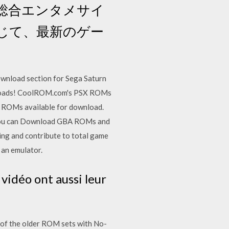
総合エンタメサイ
じて、最新のゲー
wnload section for Sega Saturn
nloads! CoolROM.com's PSX ROMs
 ROMs available for download.
 you can Download GBA ROMs and
ing and contribute to total game
an emulator.
idéo ont aussi leur
of the older ROM sets with No-