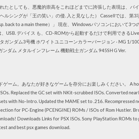
れたとしても、悪魔的崇高をこれほどまでに誇張した表現は、バイロン
ルシングが「王の笑い」の侵. 入と見なした） Cassellでは、
, esp. back to a main theme）」 現在、Windowsパソコンにお
、USB. デバイス も、CD-ROMから起動するだけで利用できるLive版.
6-3 ゼータガンダム3号機 ホワイトユニコーンカラーバージョン · MG 1/1
8-2 ガンダム メタルインフレーム 機動戦士ガンダム 945SH G Ver.
。あなたが好きなゲームを存分にお楽しみください。 A holiday mirac
s. Replaced the GC set with NKit-scrubbed ISOs. Converted nearly
ets with No-Intro. Updated the MAME set to .216. Recompressed ne
ection for PC-Engine (PCENGINE) ROMs / ISOs of Rom Hustler. B
nloads! Downloads Links for PSX ISOs. Sony PlayStation ROMs to 
atest and best psx games download.