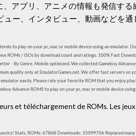
に、アプリ、アニメの情報も発信する
ビュー、インタビュー、動画などを通
。
o to play on your pc, mac or mobile device using an emulator. Do
owse ROMs / ISOs by download count and ratings. 100% Fast Dow
etter - By Genre. Mobile optimized. We collected Gameboy Advance
mum quality only at EmulatorGames.net. We offer fast servers so
 emulator easily. Please rate your favorite ROM that you enjoy play
y Advance ROMS to play on your pc, mac or mobile device using 
urs et téléchargement de ROMs. Les jeux v
 classics! Stats. ROMs: 67868 Downloads: 35099706 Replaced many 