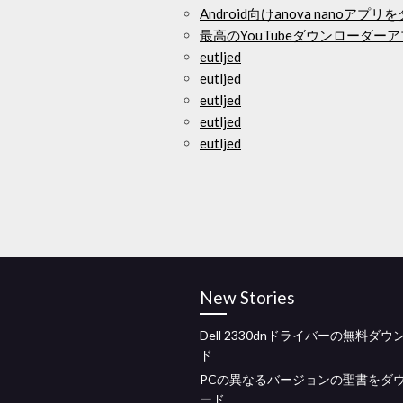
Android向けanova nanoアプ
最高のYouTubeダウンローダーア
eutljed
eutljed
eutljed
eutljed
eutljed
New Stories
Dell 2330dnドライバーの無料ダウ
ド
PCの異なるバージョンの聖書をダ
ード