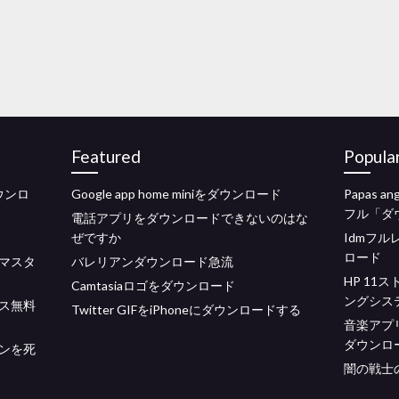
Featured
Popula
ウンロ
Google app home miniをダウンロード
Papas 
フル「ダ
電話アプリをダウンロードできないのはな
ぜですか
Idmフ
ロード
マスタ
バレリアンダウンロード急流
HP 11
Camtasiaロゴをダウンロード
ングシス
ス無料
Twitter GIFをiPhoneにダウンロードする
音楽アプ
ダウンロ
ンを死
闇の戦士