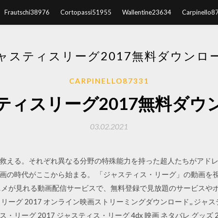
Frautschi38976
Cortopassi51955
Wallentine23634
Carpinello8
ャスティスリーグ2017無料ダウンロ
CARPINELLO87331
ティスリーグ2017無料ダウ
03.02.2021
救える。それぞれ異なる分野の特殊能力を持った超人たちがアド
画の時代がここから始まる。 「ジャスティス・リーグ」の動画を
ニメが見れる動画配信サービスで、無料登録で見放題のサービスや
ーグ 2017 オンライン映画ストリーミングダウンロード,, ジャステ
 2017 ジャスティス・リーグ 4dx 映画 ネタバレ グッズ 2017 解除 