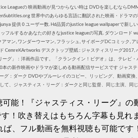
stice Leagueの 映画動画が見つからない時は DVDを楽しむならDMM!
s - OpenSubtitles.org 世界中のあらゆる言語に翻訳された映画
junya 提供 0 ユーザー数. Hd品質のjustice league wallpa
るかあなたの好きなjustice leagueの写真. ダウンロード wallp
 アクアマン, ワンダーウーマン, フラッシュ, サイボーグDCコミック, 
ロード CemreKArtworks デスクトップ壁紙 : ジャスティスリーグ201
ス・リーグ」：洋画作品です。「クランクイン！ビデオ」は、テレビ
000本の新作映画やドラマが楽しめる動画配信サービスです ジャス
・リーグ：ダーク DVDやブルーレイのコピー、リッピング、動画変
して、ジャスティス・リーグ：ダークと同じ監督、同じ主演、同
聴可能！『ジャスティス・リーグ』の動
めです！吹き替えはもちろん字幕も見れ
れば、フル動画を無料視聴も可能です