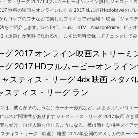
ィス・リーグ 2017 hdフルムービーオンライン無料, ジャスティス
017 無料の映画をオンラインにする 2017 株式会社kadokawaのプレ
]からコップのフチなどで楽しむフィギュアが登場！ 映画「ジャステ
ご紹介します。U-NEXT、Hulu、dTV、AmazonPrime、
ト2（原題）が無料で観れるか、まずは無料登録してチェックしてみ
グ 2017 オンライン映画ストリーミ
グ 2017 HDフルムービーオンライ
ジャスティス・リーグ 4dx 映画 ネタバレ
0 4 ジャスティス・リーグ ラン
マは、彼らがそのような）ラーナー形式など、さまざまなバリエ
非常に関連性があります ジャスティス・リーグ 2017 映画 吹き替
響を受け、再び人類を信じるようになる。彼は新たな相棒ダイア
スティス・リーグ（映画） 概要. 2017年公開のアメリカのスーパ