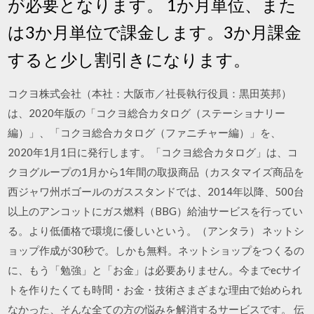
が必要となります。 1か月単位、また
は3か月単位で課金します。3か月課金
すると少し割引きになります。
コクヨ株式会社（本社：大阪市／社長執行役員：黒田英邦）
は、2020年版の「コクヨ総合カタログ（ステーショナリー
編）」、「コクヨ総合カタログ（ファニチャー編）」を、
2020年1月1日に発行します。「コクヨ総合カタログ」は、コ
クヨグループの1月から1年間の取扱商品（カスタマイズ商品を
西ジャワ州ボゴールのガススタンドでは、2014年以降、500台
以上のアンコットにガス燃料（BBG）給油サービスを行ってい
る。より低価格で環境に優しいという。（アンタラ） ネットシ
ョップ作成が30秒で。しかも無料。ネットショップをつくるの
に、もう「勉強」と「お金」は必要ありません。今までecサイ
トを作りたくても時間・お金・技術さまざまな理由で始められ
なかった、そんな全ての方の悩みを解消するサービスです。 伝