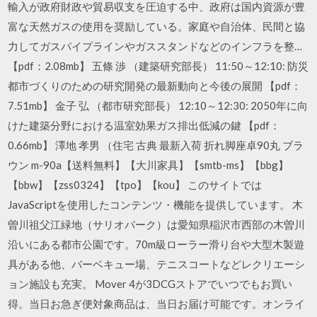
輸入が政府財政や貿易収支を圧迫する中、政府は国内資源が豊
富な天然ガスの使用を奨励している。家庭や自治体、民間と協
力してガスパイプラインやガススタンドなどのインフラを整…
【pdf：2.08mb】 五條 渉 （建築研究部長） 11:50～12:10: 防災
都市づくりのための研究開発の最新動向と今後の展開 【pdf：
7.51mb】 金子 弘 （都市研究部長） 12:10～12:30: 2050年に向
けた建築分野における温室効果ガス排出低減の鍵 【pdf：
0.66mb】 澤地 孝男 （住宅 古典 最新入荷 折れ脚座卓90丸 ブラ
ウン m-90a【送料無料】【大川家具】【smtb-ms】【bbg】
【bbw】【zss0324】【tpo】【kou】 このサイトでは
JavaScriptを使用したコンテンツ・機能を提供しています。 木
曽川祖父江緑地（サリオパーク）は愛知県稲沢市西部の木曽川
沿いにある都市公園です。70m級ローラー滑り台や大型木製遊
具がある他、バーベキュー場、テニスコートなどレクリエーシ
ョン施設も充実。 Mover 4が3DCGストアでいつでもお買い
得。当日お急ぎ便対象商品は、当日お届け可能です。オンライ