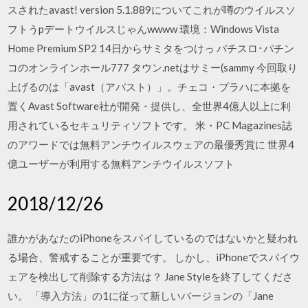
スされたavast! version 5.1.889についてこれが噂のウイルスソ
フトうpデートウイルスじゃんwwww 環境：Windows Vista
Home Premium SP2 14日からサミタをつけっ パチスロ･パチン
コのオンラインホール777 タウン.netはサミー(sammy 今回取り
上げるのは「avast（アバスト）」。チェコ・プラハに本拠を
置くAvast Software社が開発・提供し、全世界4億人以上に利
用されているセキュリティソフトです。 米・PC Magazines誌
のアワードでは無料アンチウイルスウェアの最優秀賞に 世界4
億ユーザーが利用する無料アンチウイルスソフト
2018/12/26
誰かがあなたのiPhoneをスパイしているのではないかと疑われ
る場合、警戒することが重要です。 しかし、iPhoneでスパイウ
ェアを検出して削除する方法は？ Jane Styleを終了してくださ
い。 「導入方法」の1に従って新しいバージョンの「Jane