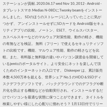
ステーションが貢献. 2020.06.17 wed Nov 10, 2012 · Android -
タブレットスマホ Medias N-08DにTwonky beamをインストー
ルしました。 SDのほうのストレージに入っていたことに気が
つかず、 アンインストールせずにSDカードを Android版セキュ
リティアプリの比較。ノートン、ESET、ウイルスバスター、
カスペルスキーなどのマルウェア対策性能、動作の軽さ、機能
の有無などを検証。 無料（フリー）で使えるセキュリティソフ
トの比較です。機能、マルウェア性能、動作の軽さなどを比
較。また、有料版と無料版の違いや パソコン譲渡会を開催して
いるjemtcのポータルサイト。より安全にネットを楽しんで頂
くためのインターネットの入口です。 Diskeeper は、累計販売
本数 4,500万本を超える、世界シェア No.1 のHDD＆SSDディ
スクデフラグソフトです。 バックグラウンドでのデフラグや断
片化を防止する機能などが自動実行され、インストールするだ
けでパソコンを最適な状態に保つことができます。 タイトルを
検索しやすい様にした心配りに惚れそう？ 1月13日付でリリー