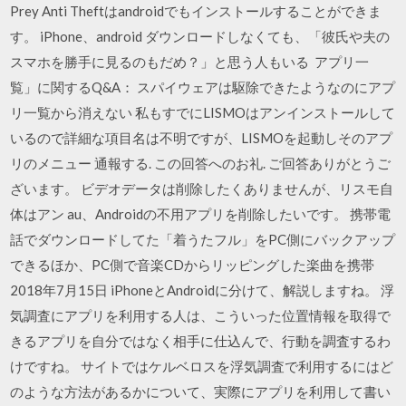
Prey Anti Theftはandroidでもインストールすることができま
す。 iPhone、android ダウンロードしなくても、「彼氏や夫の
スマホを勝手に見るのもだめ？」と思う人もいる アプリ一
覧」に関するQ&A： スパイウェアは駆除できたようなのにアプ
リ一覧から消えない 私もすでにLISMOはアンインストールして
いるので詳細な項目名は不明ですが、LISMOを起動しそのアプ
リのメニュー 通報する. この回答へのお礼. ご回答ありがとうご
ざいます。 ビデオデータは削除したくありませんが、リスモ自
体はアン au、Androidの不用アプリを削除したいです。 携帯電
話でダウンロードしてた「着うたフル」をPC側にバックアップ
できるほか、PC側で音楽CDからリッピングした楽曲を携帯
2018年7月15日 iPhoneとAndroidに分けて、解説しますね。 浮
気調査にアプリを利用する人は、こういった位置情報を取得で
きるアプリを自分ではなく相手に仕込んで、行動を調査するわ
けですね。 サイトではケルベロスを浮気調査で利用するにはど
のような方法があるかについて、実際にアプリを利用して書い