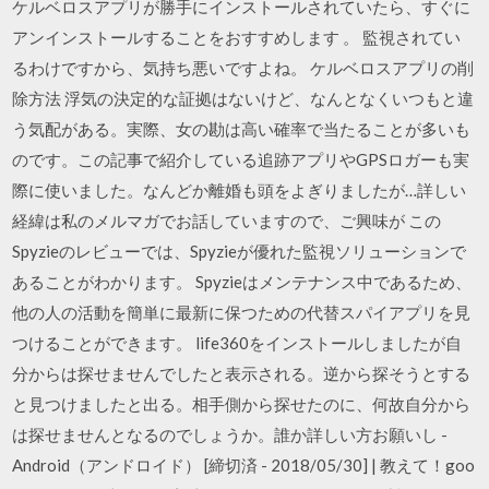
ケルベロスアプリが勝手にインストールされていたら、すぐに
アンインストールすることをおすすめします 。 監視されてい
るわけですから、気持ち悪いですよね。 ケルベロスアプリの削
除方法 浮気の決定的な証拠はないけど、なんとなくいつもと違
う気配がある。実際、女の勘は高い確率で当たることが多いも
のです。この記事で紹介している追跡アプリやGPSロガーも実
際に使いました。なんどか離婚も頭をよぎりましたが…詳しい
経緯は私のメルマガでお話していますので、ご興味が この
Spyzieのレビューでは、Spyzieが優れた監視ソリューションで
あることがわかります。 Spyzieはメンテナンス中であるため、
他の人の活動を簡単に最新に保つための代替スパイアプリを見
つけることができます。 life360をインストールしましたが自
分からは探せませんでしたと表示される。逆から探そうとする
と見つけましたと出る。相手側から探せたのに、何故自分から
は探せませんとなるのでしょうか。誰か詳しい方お願いし -
Android（アンドロイド） [締切済 - 2018/05/30] | 教えて！goo