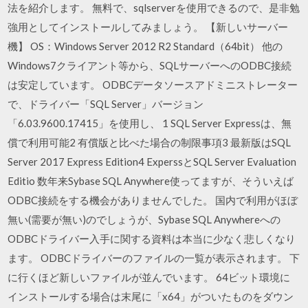
法を紹介します。 無料で、sqlserverを使用できるので、是非勉
強用としてインストールしてみましょう。 【新しいサーバー
機】 OS：Windows Server 2012 R2 Standard（64bit） 他の
Windows7クライアント等から、SQLサーバーへのODBC接続
は安定しています。 ODBCデータソースアドミニストレーター
で、ドライバー「SQL Server」バージョン
「6.03.9600.17415」を使用し、 1 SQL Server Expressは、無
償で利用可能2 有償版と比べた場合の制限事項3 最新版はSQL
Server 2017 Express Edition4 ExperssとSQL Server Evaluation
Editio 数年来Sybase SQL Anywhere使ってますが、そういえば
ODBC接続をする機会がありませんでした。 国内で利用がほぼ
無い(需要が無い)のでしょうが、Sybase SQL Anywhereへの
ODBCドライバー入手に関する資料は本当に少なく悲しくなり
ます。 ODBCドライバーのファイルの一覧が表示されます。 下
に行くほど新しいファイルが並んでいます。 64ビット環境に
インストールする場合は末尾に「x64」がついたものをダウン