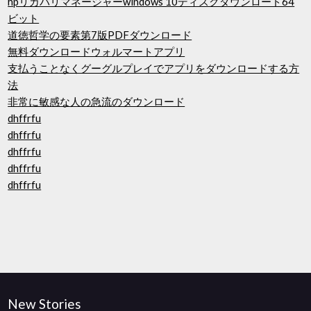
hpリカバリマネージャーwindows 10ディスクダウンロード64
ビット
道徳哲学の要素第7版PDFダウンロード
無料ダウンロードウォルマートアプリ
支払うことなくグーグルプレイでアプリをダウンロードする方
法
非常に敏感な人の急流のダウンロード
dhffrfu
dhffrfu
dhffrfu
dhffrfu
dhffrfu
New Stories