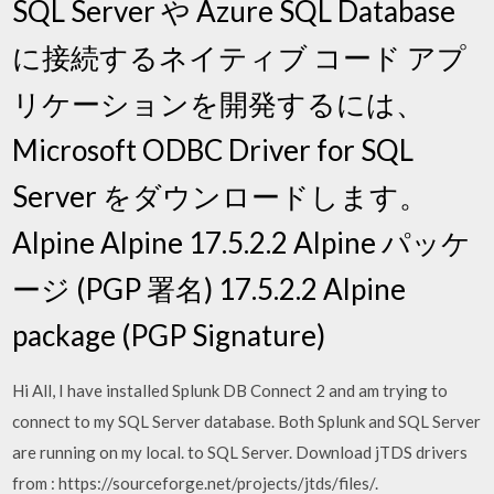
SQL Server や Azure SQL Database
に接続するネイティブ コード アプ
リケーションを開発するには、
Microsoft ODBC Driver for SQL
Server をダウンロードします。
Alpine Alpine 17.5.2.2 Alpine パッケ
ージ (PGP 署名) 17.5.2.2 Alpine
package (PGP Signature)
Hi All, I have installed Splunk DB Connect 2 and am trying to
connect to my SQL Server database. Both Splunk and SQL Server
are running on my local. to SQL Server. Download jTDS drivers
from : https://sourceforge.net/projects/jtds/files/.