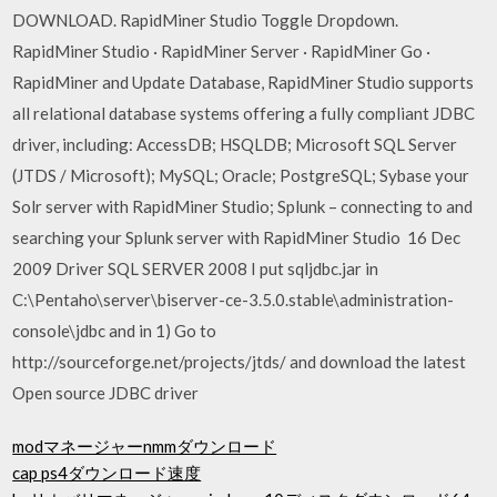
DOWNLOAD. RapidMiner Studio Toggle Dropdown.
RapidMiner Studio · RapidMiner Server · RapidMiner Go ·
RapidMiner and Update Database, RapidMiner Studio supports
all relational database systems offering a fully compliant JDBC
driver, including: AccessDB; HSQLDB; Microsoft SQL Server
(JTDS / Microsoft); MySQL; Oracle; PostgreSQL; Sybase your
Solr server with RapidMiner Studio; Splunk – connecting to and
searching your Splunk server with RapidMiner Studio 16 Dec
2009 Driver SQL SERVER 2008 I put sqljdbc.jar in
C:\Pentaho\server\biserver-ce-3.5.0.stable\administration-
console\jdbc and in 1) Go to
http://sourceforge.net/projects/jtds/ and download the latest
Open source JDBC driver
modマネージャーnmmダウンロード
cap ps4ダウンロード速度