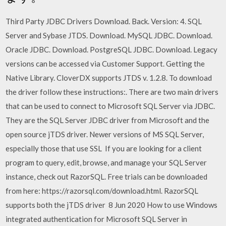
Third Party JDBC Drivers Download. Back. Version: 4. SQL
Server and Sybase JTDS. Download. MySQL JDBC. Download.
Oracle JDBC. Download. PostgreSQL JDBC. Download. Legacy
versions can be accessed via Customer Support. Getting the
Native Library. CloverDX supports JTDS v. 1.2.8. To download
the driver follow these instructions:. There are two main drivers
that can be used to connect to Microsoft SQL Server via JDBC.
They are the SQL Server JDBC driver from Microsoft and the
open source jTDS driver. Newer versions of MS SQL Server,
especially those that use SSL If you are looking for a client
program to query, edit, browse, and manage your SQL Server
instance, check out RazorSQL. Free trials can be downloaded
from here: https://razorsql.com/download.html. RazorSQL
supports both the jTDS driver 8 Jun 2020 How to use Windows
integrated authentication for Microsoft SQL Server in