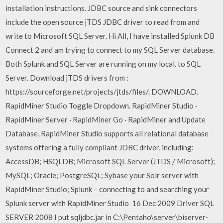
installation instructions. JDBC source and sink connectors
include the open source jTDS JDBC driver to read from and
write to Microsoft SQL Server. Hi All, I have installed Splunk DB
Connect 2 and am trying to connect to my SQL Server database.
Both Splunk and SQL Server are running on my local. to SQL
Server. Download jTDS drivers from :
https://sourceforge.net/projects/jtds/files/. DOWNLOAD.
RapidMiner Studio Toggle Dropdown. RapidMiner Studio ·
RapidMiner Server · RapidMiner Go · RapidMiner and Update
Database, RapidMiner Studio supports all relational database
systems offering a fully compliant JDBC driver, including:
AccessDB; HSQLDB; Microsoft SQL Server (JTDS / Microsoft);
MySQL; Oracle; PostgreSQL; Sybase your Solr server with
RapidMiner Studio; Splunk – connecting to and searching your
Splunk server with RapidMiner Studio 16 Dec 2009 Driver SQL
SERVER 2008 I put sqljdbc.jar in C:\Pentaho\server\biserver-