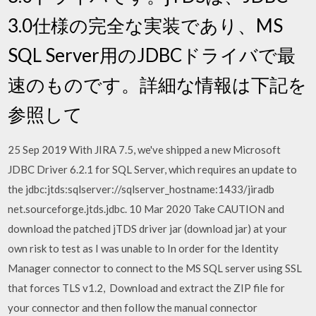
3.0仕様の完全な実装であり、MS
SQL Server用のJDBCドライバで最
速のものです。詳細な情報は下記を
参照して
25 Sep 2019 With JIRA 7.5, we've shipped a new Microsoft
JDBC Driver 6.2.1 for SQL Server, which requires an update to
the
jdbc:jtds:sqlserver://sqlserver_hostname:1433/jiradb
net.sourceforge.jtds.jdbc. 10 Mar 2020 Take CAUTION and
download the patched jTDS driver jar (download jar) at your
own risk to test as I was unable to In order for the Identity
Manager connector to connect to the MS SQL server using SSL
that forces TLS v1.2, Download and extract the ZIP file for
your connector and then follow the manual connector